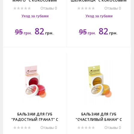
МАНГО" С КОКОСОВЫМ
ШЕЛКОВИЦА" С КОКОСОВЫМ
МАСЛОМ ТРОПИКАНА. VIRGIN
МАСЛОМ ТРОПИКАНА. VIRGIN
Отзывы 0
Отзывы 0
COCONUT OIL LIP BALM
COCONUT OIL LIP BALM
TROPICANA.
TROPICANA.
Уход за губами
Уход за губами
82
82
95
95
грн.
грн.
грн.
грн.
10гр.
10гр.
БАЛЬЗАМ ДЛЯ ГУБ
БАЛЬЗАМ ДЛЯ ГУБ
"РАДОСТНЫЙ ГРАНАТ" С
"СЧАСТЛИВЫЙ БАНАН" С
КОКОСОВЫМ МАСЛОМ
КОКОСОВЫМ МАСЛОМ
Отзывы 0
Отзывы 0
ТРОПИКАНА. VIRGIN COCONUT
ТРОПИКАНА. VIRGIN COCONUT