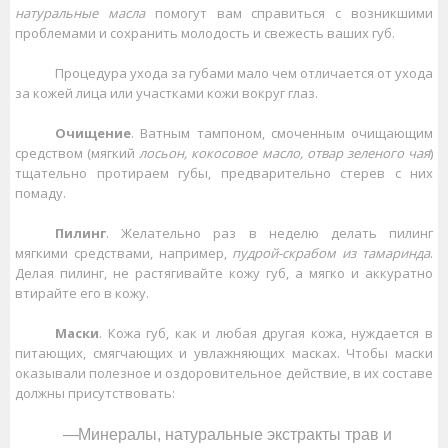
натуральные масла
помогут вам справиться с возникшими
проблемами и сохранить молодость и свежесть ваших губ.
Процедура ухода за губами мало чем отличается от ухода
за кожей лица или участками кожи вокруг глаз.
Очищение
. Ватным тампоном, смоченным очищающим
средством (мягкий
лосьон, кокосовое масло, отвар зеленого чая
)
тщательно протираем губы, предварительно стерев с них
помаду.
Пилинг
. Желательно раз в неделю делать пилинг
мягкими средствами, например,
пудрой-скрабом из тамаринда
.
Делая пилинг, не растягивайте кожу губ, а мягко и аккуратно
втирайте его в кожу.
Маски
. Кожа губ, как и любая другая кожа, нуждается в
питающих, смягчающих и увлажняющих масках. Чтобы маски
оказывали полезное и оздоровительное действие, в их составе
должны присутствовать:
Минералы, натуральные экстракты трав и