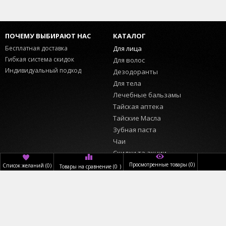
ПОЧЕМУ ВЫБИРАЮТ НАС
КАТАЛОГ
Бесплатная доставка
Для лица
Гибкая система скидок
Для волос
Индивидуальный подход
Дезодоранты
Для тела
Лечебные бальзамы
Тайская аптека
Тайские Масла
Зубная паста
Чаи
Скидки та акции
Просмотренные товары
(0)
Список желаний
(
0
)
Товары на сравнение
(
0
)
ИНФОРМАЦИЯ
ПОЛЬЗОВАТЕЛЬ
Главная
Вход
О нас
Регистрация
Доставка
Обратный звонок
Оплата
КОНТАКТЫ