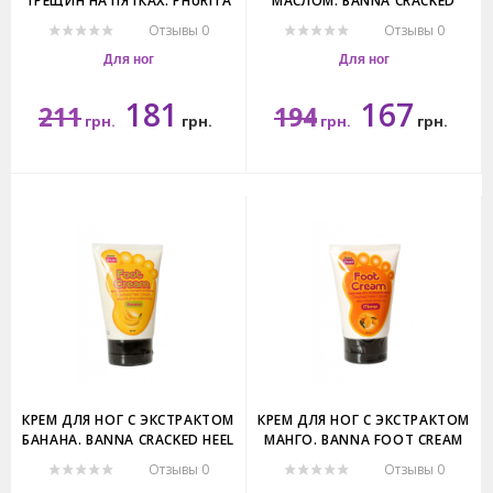
ТРЕЩИН НА ПЯТКАХ. PHURITA
МАСЛОМ. BANNA CRACKED
CRACKED HEEL OIL.
HEEL CREAM COCONUT OIL.
Отзывы 0
Отзывы 0
Для ног
Для ног
181
167
211
194
грн.
грн.
грн.
грн.
30гр.
120мл.
КРЕМ ДЛЯ НОГ С ЭКСТРАКТОМ
КРЕМ ДЛЯ НОГ С ЭКСТРАКТОМ
БАНАНА. BANNA CRACKED HEEL
МАНГО. BANNA FOOT CREAM
CREAM BANANA.
MANGO.
Отзывы 0
Отзывы 0